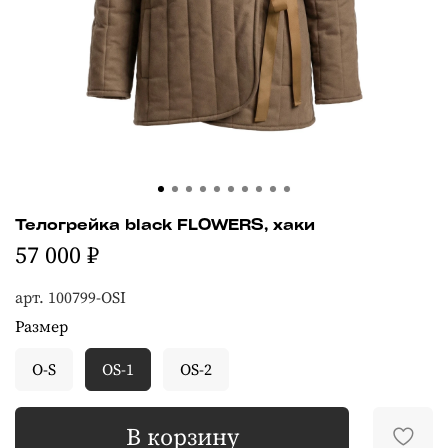
Телогрейка black FLOWERS, хаки
57 000 ₽
арт.
100799-OSI
Размер
O-S
OS-1
OS-2
В корзину