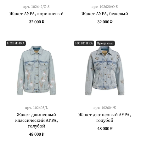
арт.
102642/O-S
арт.
102620/O-S
Жакет АУРА, коричневый
Жакет АУРА, бежевый
32 000 ₽
32 000 ₽
НОВИНКА
НОВИНКА
Предзаказ
арт.
102605/L
арт.
102604/S
Жакет джинсовый
Жакет джинсовый АУРА,
классический АУРА,
голубой
голубой
48 000 ₽
48 000 ₽