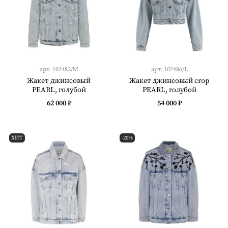
арт.
102483/M
арт.
102486/L
Жакет джинсовый
Жакет джинсовый crop
PEARL, голубой
PEARL, голубой
62 000 ₽
54 000 ₽
ХИТ
-20%