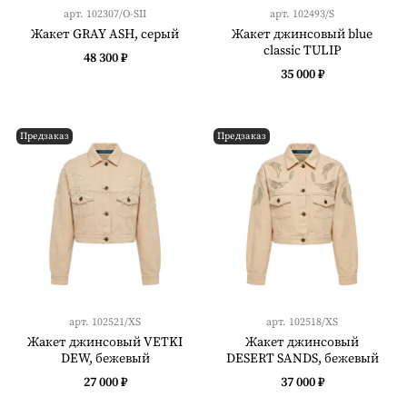
арт.
102307/O-SII
арт.
102493/S
Жакет GRAY ASH, серый
Жакет джинсовый blue
classic TULIP
48 300 ₽
35 000 ₽
Предзаказ
Предзаказ
арт.
102521/XS
арт.
102518/XS
Жакет джинсовый VETKI
Жакет джинсовый
DEW, бежевый
DESERT SANDS, бежевый
27 000 ₽
37 000 ₽