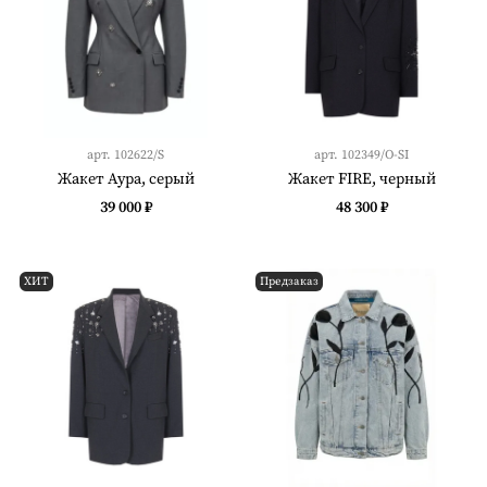
арт.
102622/S
арт.
102349/O-SI
Жакет Аура, серый
Жакет FIRE, черный
39 000 ₽
48 300 ₽
ХИТ
Предзаказ