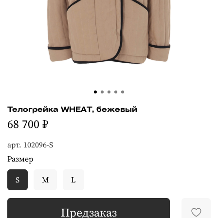
Телогрейка WHEAT, бежевый
68 700 ₽
арт.
102096-S
Размер
S
M
L
Предзаказ