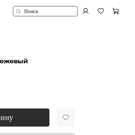
бежевый
зину