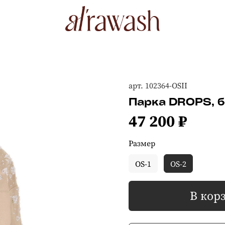
арт.
102364-OSII
Парка DROPS, 
47 200 ₽
Размер
OS-1
OS-2
В кор