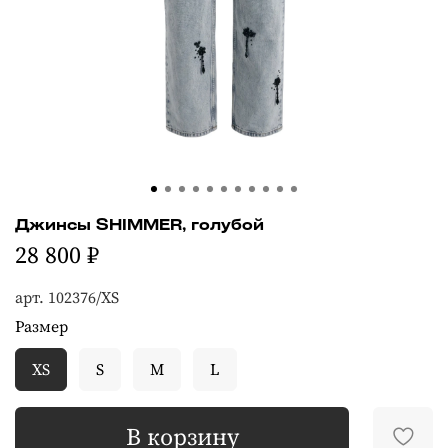
Джинсы SHIMMER, голубой
28 800 ₽
арт.
102376/XS
Размер
XS
S
M
L
В корзину