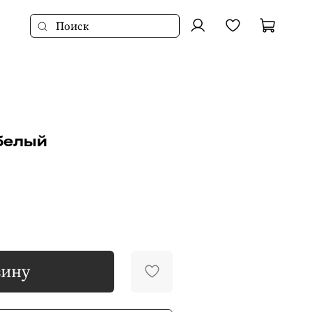
белый
зину