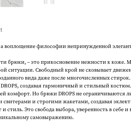
и
а, а воплощение философии непринужденной элеган
эти брюки, – это прикосновение нежности к коже.
ой ситуации. Свободный крой не сковывает движен
озданного вида даже после многочисленных стирок
ROPS, создавая гармоничный и стильный костюм. 
щей комфорт. Но брюки DROPS не ограничиваются 
 свитерами и строгими жакетами, создавая эклек
и стиль. Это свобода выбора, уверенность в себе и
 уникальному самовыражению.