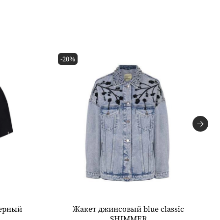
-20%
ерный
Жакет джинсовый blue classic
SHIMMER