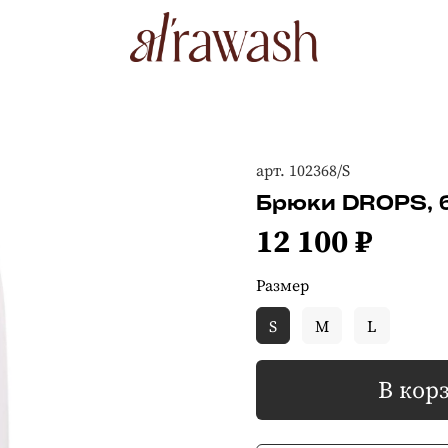
арт.
102368/S
Брюки DROPS, 
12 100 ₽
Размер
S
M
L
В кор