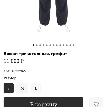
Брюки трикотажные, графит
11 000 ₽
арт.
102328/S
Размер
S
M
L
В корзину