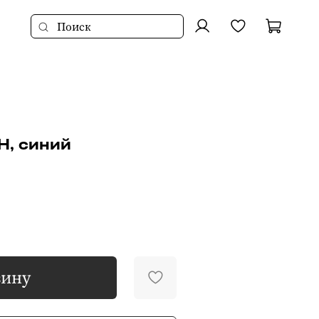
, синий
зину