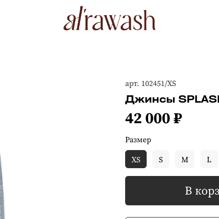
арт.
102451/XS
Джинсы SPLASH
42 000 ₽
Размер
XS
S
M
L
В кор