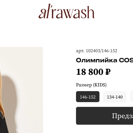
арт.
102403/146-152
Олимпийка COS
18 800 ₽
Размер (KIDS)
146-152
134-140
Предз