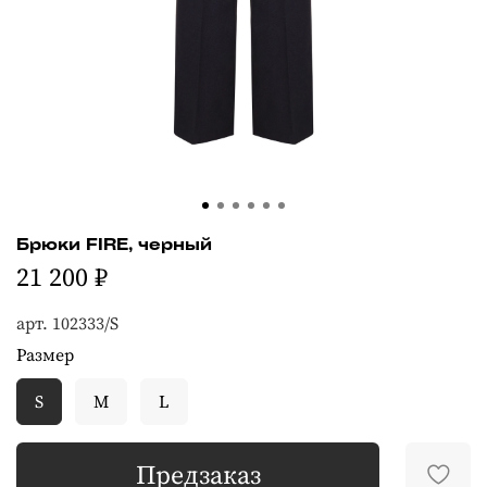
Брюки FIRE, черный
21 200 ₽
арт.
102333/S
Размер
S
M
L
Предзаказ