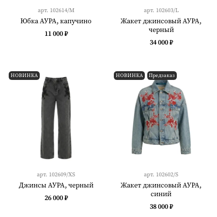
арт.
102614/M
арт.
102603/L
Юбка АУРА, капучино
Жакет джинсовый АУРА,
черный
11 000 ₽
34 000 ₽
НОВИНКА
НОВИНКА
Предзаказ
арт.
102609/XS
арт.
102602/S
Джинсы АУРА, черный
Жакет джинсовый АУРА,
синий
26 000 ₽
38 000 ₽